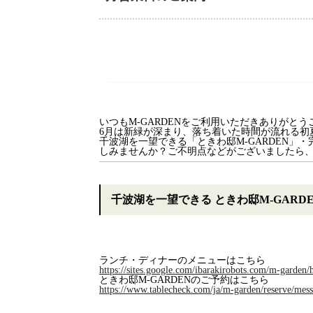
いつもM-GARDENをご利用いただきありがとう
6月は新緑が深まり、落ち着いた時間が流れる初
千波湖を一望できる「ときわ邸M-GARDEN」・
しみませんか？ご不明点などがございましたら
千波湖を一望できる ときわ邸M-GARD
ランチ・ディナーのメニューはこちら
https://sites.google.com/ibarakirobots.com/m-garden
ときわ邸M-GARDENのご予約はこちら
https://www.tablecheck.com/ja/m-garden/reserve/mes