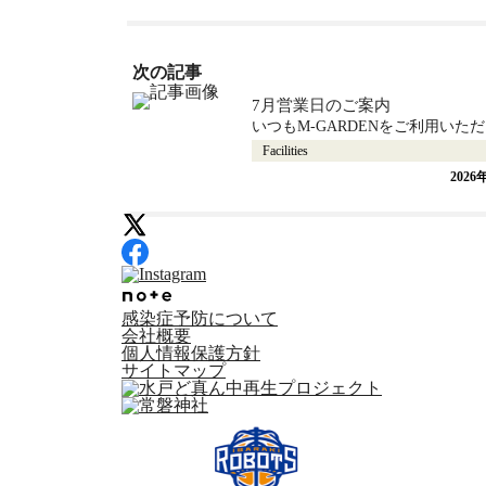
投
稿
7月営業日のご案内
ナ
Facilities
ビ
2026
ゲ
ー
シ
ョ
ン
感染症予防について
会社概要
個人情報保護方針
サイトマップ