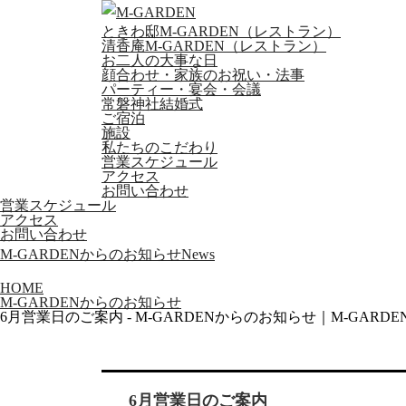
ときわ邸M-GARDEN
（レストラン）
清香庵M-GARDEN
（レストラン）
お二人の大事な日
顔合わせ・家族のお祝い・法事
パーティー・宴会・会議
常磐神社結婚式
ご宿泊
施設
私たちのこだわり
営業スケジュール
アクセス
お問い合わせ
営業スケジュール
アクセス
お問い合わせ
M-GARDENからのお知らせ
News
HOME
M-GARDENからのお知らせ
6月営業日のご案内 - M-GARDENからのお知らせ｜M-GARDE
6月営業日のご案内