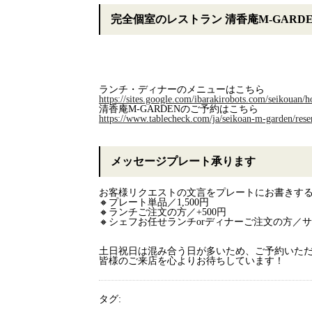
完全個室のレストラン 清香庵M-GARD
ランチ・ディナーのメニューはこちら
https://sites.google.com/ibarakirobots.com/seikouan/
清香庵M-GARDENのご予約はこちら
https://www.tablecheck.com/ja/seikoan-m-garden/rese
メッセージプレート承ります
お客様リクエストの文言をプレートにお書きする
🔸プレート単品／1,500円
🔸ランチご注文の方／+500円
🔸シェフお任せランチorディナーご注文の方／
土日祝日は混み合う日が多いため、ご予約いた
皆様のご来店を心よりお待ちしています！
タグ: