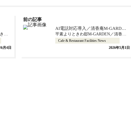
AI電話対応導入／清香庵M-GARDEN 電話番号変更のご案内
いつもM-GARDENをご利用いただきありがとうございます。2026年7月の営業日をお知らせいたしま…
平素よりときわ邸M-GARDEN／清香庵M-GARDENをご利用いただき、誠にありがとうございます。…
Cafe & Restaurant Facilities News
年6月4日
2026年5月1日