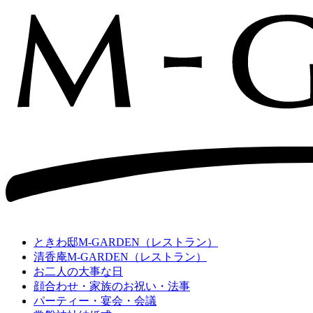
ときわ邸M-GARDEN
（レストラン）
清香庵M-GARDEN
（レストラン）
お二人の大事な日
顔合わせ・家族のお祝い・法事
パーティー・宴会・会議