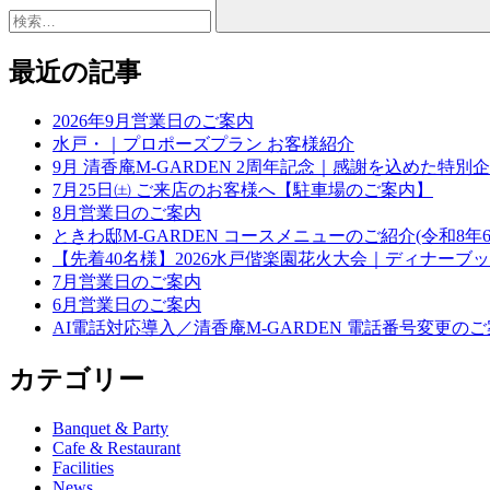
最近の記事
2026年9月営業日のご案内
水戸・｜プロポーズプラン お客様紹介
9月 清香庵M-GARDEN 2周年記念｜感謝を込めた特
7月25日㈯ ご来店のお客様へ【駐車場のご案内】
8月営業日のご案内
ときわ邸M-GARDEN コースメニューのご紹介(令和8年6
【先着40名様】2026水戸偕楽園花火大会｜ディナーブ
7月営業日のご案内
6月営業日のご案内
AI電話対応導入／清香庵M-GARDEN 電話番号変更の
カテゴリー
Banquet & Party
Cafe & Restaurant
Facilities
News