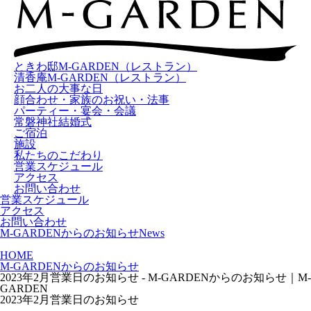
ときわ邸M-GARDEN
（レストラン）
清香庵M-GARDEN
（レストラン）
お二人の大事な日
顔合わせ・家族のお祝い・法事
パーティー・宴会・会議
常磐神社結婚式
ご宿泊
施設
私たちのこだわり
営業スケジュール
アクセス
お問い合わせ
営業スケジュール
アクセス
お問い合わせ
M-GARDENからのお知らせ
News
HOME
M-GARDENからのお知らせ
2023年2月営業日のお知らせ - M-GARDENからのお知らせ｜M-
GARDEN
2023年2月営業日のお知らせ