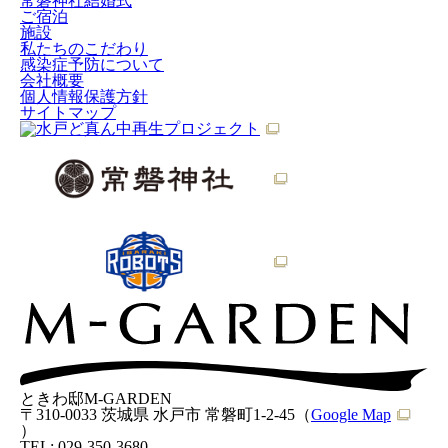
常磐神社結婚式
ご宿泊
施設
私たちのこだわり
感染症予防について
会社概要
個人情報保護方針
サイトマップ
ときわ邸M-GARDEN
〒310-0033
茨城県
水戸市
常磐町1-2-45
（
Google Map
）
TEL:
029-350-3680