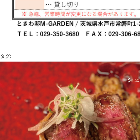
タグ:
投
稿
ナ
ビ
ゲ
ー
シ
ョ
ン