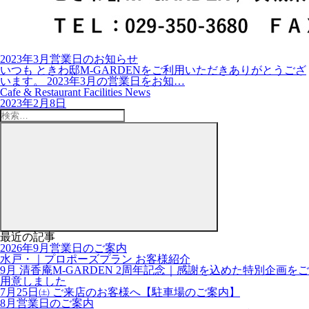
2023年3月営業日のお知らせ
いつも ときわ邸M-GARDENをご利用いただきありがとうござ
います。 2023年3月の営業日をお知…
Cafe & Restaurant Facilities News
2023年2月8日
検
索:
検
索
最近の記事
2026年9月営業日のご案内
水戸・｜プロポーズプラン お客様紹介
9月 清香庵M-GARDEN 2周年記念｜感謝を込めた特別企画をご
用意しました
7月25日㈯ ご来店のお客様へ【駐車場のご案内】
8月営業日のご案内